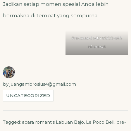
Jadikan setiap momen spesial Anda lebih
bermakna di tempat yang sempurna.
Processed with VSCO with
ss1 preset
by
juangambrosius4@gmail.com
UNCATEGORIZED
Tagged:
acara romantis Labuan Bajo
,
Le Poco Bell
,
pre-