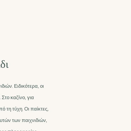
δι
διών. Ειδικότερα, οι
Στο καζίνο, για
ό τη τύχη. Οι παίκτες,
υτών των παιχνιδιών,