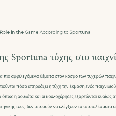
ir Role in the Game According to Sportuna
ης Sportuna τύχης στο παιχνί
τα πιο αμφιλεγόμενα θέματα στον κόσμο των τυχερών παιχνι
ούνται πόσο επηρεάζει η τύχη την έκβαση ενός παιχνιδιού. 
 όπως η ρουλέτα και οι κουλοχέρηδες εξαρτώνται κυρίως απ
τηγικής τους, δεν μπορούν να ελέγξουν τα αποτελέσματα α