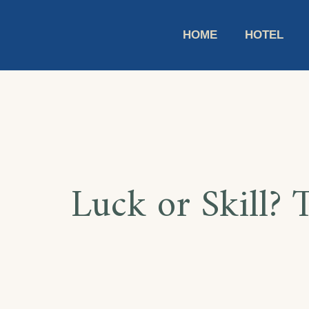
HOME
HOTEL
Luck or Skill? 