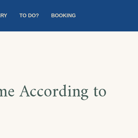
ERY
TO DO?
BOOKING
ame According to