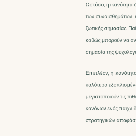
Ωστόσο, η ικανότητα δ
των συναισθημάτων, η
ζωτικής σημασίας. Παί
καθώς μπορούν να αντ
σημασία της ψυχολογι
Επιπλέον, η ικανότητα
καλύτερα εξοπλισμένο
μεγιστοποιούν τις πιθ
κανόνων ενός παιχνιδ
στρατηγικών αποφάσ