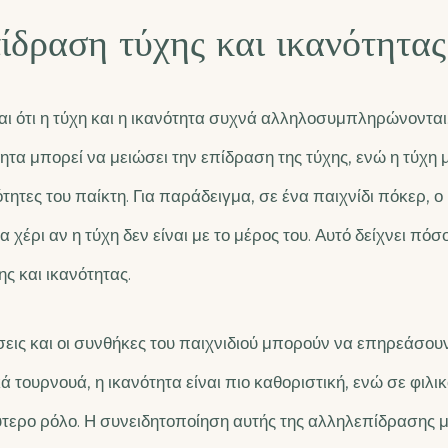
ίδραση τύχης και ικανότητας
αι ότι η τύχη και η ικανότητα συχνά αλληλοσυμπληρώνονται
ητα μπορεί να μειώσει την επίδραση της τύχης, ενώ η τύχη 
ότητες του παίκτη. Για παράδειγμα, σε ένα παιχνίδι πόκερ, 
 χέρι αν η τύχη δεν είναι με το μέρος του. Αυτό δείχνει πόσ
ς και ικανότητας.
σεις και οι συνθήκες του παιχνιδιού μπορούν να επηρεάσο
ά τουρνουά, η ικανότητα είναι πιο καθοριστική, ενώ σε φιλικ
ύτερο ρόλο. Η συνειδητοποίηση αυτής της αλληλεπίδρασης 