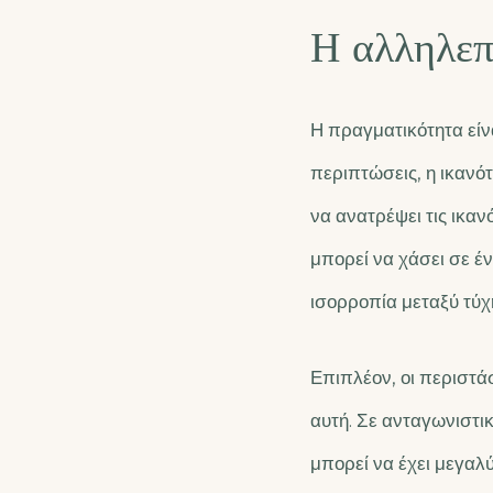
Η αλληλεπ
Η πραγματικότητα είν
περιπτώσεις, η ικανότ
να ανατρέψει τις ικαν
μπορεί να χάσει σε ένα
ισορροπία μεταξύ τύχη
Επιπλέον, οι περιστά
αυτή. Σε ανταγωνιστικ
μπορεί να έχει μεγαλ