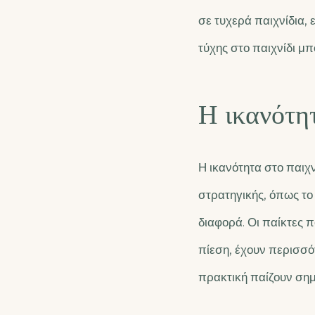
σε τυχερά παιχνίδια, 
τύχης στο παιχνίδι μπ
Η ικανότη
Η ικανότητα στο παιχνί
στρατηγικής, όπως το 
διαφορά. Οι παίκτες π
πίεση, έχουν περισσό
πρακτική παίζουν σημ