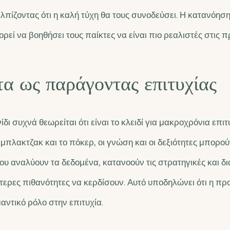
ελπίζοντας ότι η καλή τύχη θα τους συνοδεύσει. Η κατανόησ
ορεί να βοηθήσει τους παίκτες να είναι πιο ρεαλιστές στις π
τα ως παράγοντας επιτυχίας
δι συχνά θεωρείται ότι είναι το κλειδί για μακροχρόνια επιτ
μπλακτζακ και το πόκερ, οι γνώση και οι δεξιότητες μπορού
ου αναλύουν τα δεδομένα, κατανοούν τις στρατηγικές και δια
τερες πιθανότητες να κερδίσουν. Αυτό υποδηλώνει ότι η προ
αντικό ρόλο στην επιτυχία.