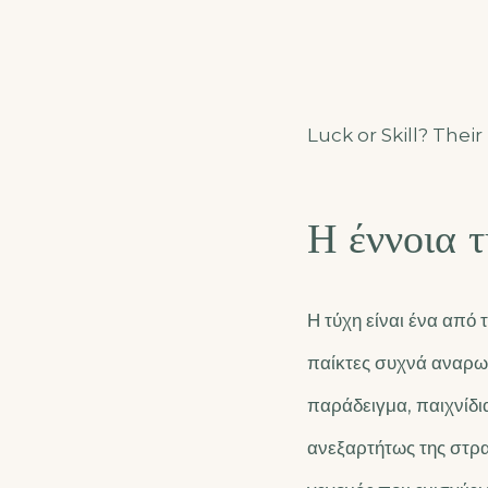
Luck or Skill? The
Η έννοια τ
Η τύχη είναι ένα από 
παίκτες συχνά αναρωτι
παράδειγμα, παιχνίδια
ανεξαρτήτως της στρα