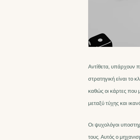
Αντίθετα, υπάρχουν πα
στρατηγική είναι το κλ
καθώς οι κάρτες που μ
μεταξύ τύχης και ικα
Οι ψυχολόγοι υποστηρί
τους. Αυτός ο μηχανι