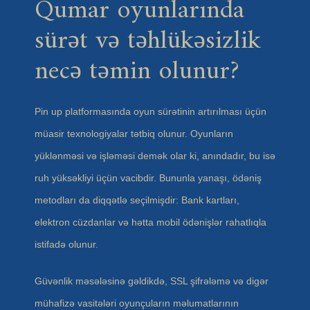
Qumar oyunlarında
sürət və təhlükəsizlik
necə təmin olunur?
Pin up platformasında oyun sürətinin artırılması üçün
müasir texnologiyalar tətbiq olunur. Oyunların
yüklənməsi və işləməsi demək olar ki, anındadır, bu isə
ruh yüksəkliyi üçün vacibdir. Bununla yanaşı, ödəniş
metodları da diqqətlə seçilmişdir: Bank kartları,
elektron cüzdanlar və hətta mobil ödənişlər rahatlıqla
istifadə olunur.
Güvənlik məsələsinə gəldikdə, SSL şifrələmə və digər
mühafizə vasitələri oyunçuların məlumatlarının