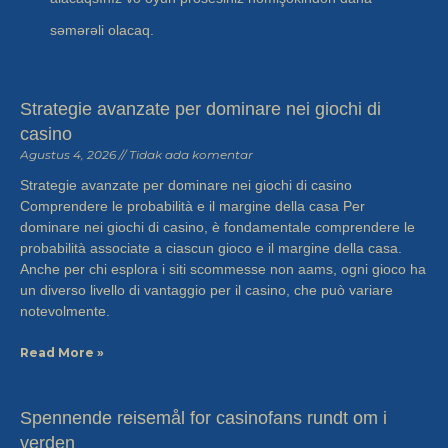
səmərəli olacaq.
Strategie avanzate per dominare nei giochi di
casino
Agustus 4, 2026
Tidak ada komentar
Strategie avanzate per dominare nei giochi di casino
Comprendere le probabilità e il margine della casa Per
dominare nei giochi di casino, è fondamentale comprendere le
probabilità associate a ciascun gioco e il margine della casa.
Anche per chi esplora i siti scommesse non aams, ogni gioco ha
un diverso livello di vantaggio per il casino, che può variare
notevolmente.
Read More »
Spennende reisemål for casinofans rundt om i
verden