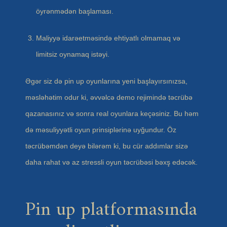
öyrənmədən başlaması.
Maliyyə idarəetməsində ehtiyatlı olmamaq və
limitsiz oynamaq istəyi.
Əgər siz də
pin up
oyunlarına yeni başlayırsınızsa,
məsləhətim odur ki, əvvəlcə demo rejimində təcrübə
qazanasınız və sonra real oyunlara keçəsiniz. Bu həm
də məsuliyyətli oyun prinsiplərinə uyğundur. Öz
təcrübəmdən deyə bilərəm ki, bu cür addımlar sizə
daha rahat və az stressli oyun təcrübəsi bəxş edəcək.
Pin up platformasında