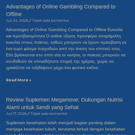
Advantages of Online Gambling Compared to
Offline
Juli 24, 2026
Tidak ada komentar
Advantages of Online Gambling Compared to Offline Ευκολία
και προσβασιμότητα Ο online τζόγος προσφέρει απαράμιλλη
ευκολία στους παίκτες, καθώς μπορούν να έχουν πρόσβαση σε
ένα ευρύ φάσμα παιχνιδιών από την άνεση του σπιτιού τους.
Είτε βρίσκονται στο σπίτι είτε εν κινήσει, οι παίκτες μπορούν να
συνδεθούν σε οποιαδήποτε στιγμή της ημέρας, χωρίς να
χρειάζεται να ταξιδέψουν μέχρι ένα φυσικό καζίνο.
Read More »
Review Suplemen Megamove: Dukungan Nutrisi
Alami untuk Sendi yang Sehat
Juli 17, 2026
Tidak ada komentar
Suplemen kesehatan telah menjadi bagian penting dalam
menjaga kesehatan tubuh, terutama terkait dengan kesehatan