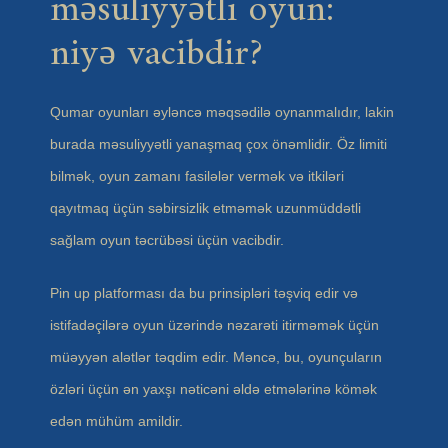
məsuliyyətli oyun:
niyə vacibdir?
Qumar oyunları əyləncə məqsədilə oynanmalıdır, lakin
burada məsuliyyətli yanaşmaq çox önəmlidir. Öz limiti
bilmək, oyun zamanı fasilələr vermək və itkiləri
qayıtmaq üçün səbirsizlik etməmək uzunmüddətli
sağlam oyun təcrübəsi üçün vacibdir.
Pin up platforması da bu prinsipləri təşviq edir və
istifadəçilərə oyun üzərində nəzarəti itirməmək üçün
müəyyən alətlər təqdim edir. Məncə, bu, oyunçuların
özləri üçün ən yaxşı nəticəni əldə etmələrinə kömək
edən mühüm amildir.