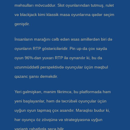
məhsulları mövcuddur. Slot oyunlarından tutmuş, rulet
və blackjack kimi klassik masa oyunlarına qədər seçim
genişdir.
İnsanların marağını cəlb edən əsas amillərdən biri də
oyunların RTP göstəriciləridir. Pin up-da çox sayda
oyun 96%-dan yuxarı RTP ilə oynanılır ki, bu da
uzunmüddətli perspektivdə oyunçular üçün məqbul
qazanc şansı deməkdir.
Yeri gəlmişkən, mənim fikrimcə, bu platformada həm
yeni başlayanlar, həm də təcrübəli oyunçular üçün
uyğun oyun tapmaq çox asandır. Maraqlısı budur ki,
hər oyunçu öz zövqünə və strategiyasına uyğun
variantı rahatlıqla seçə bilir.