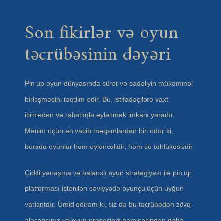
Son fikirlər və oyun
təcrübəsinin dəyəri
Pin up oyun dünyasında sürət və sadəliyin mükəmməl
birləşməsini təqdim edir. Bu, istifadəçilərə vaxt
itirmədən və rahatlıqla əylənmək imkanı yaradır.
Mənim üçün ən vacib məqamlardan biri odur ki,
burada oyunlar həm əyləncəlidir, həm də təhlükəsizdir.
Ciddi yanaşma və balanslı oyun strategiyası ilə pin up
platforması istənilən səviyyədə oyunçu üçün uyğun
variantdır. Ümid edirəm ki, siz də bu təcrübədən zövq
alacaqsınız və oyun prosesiniz həmişəkindən daha