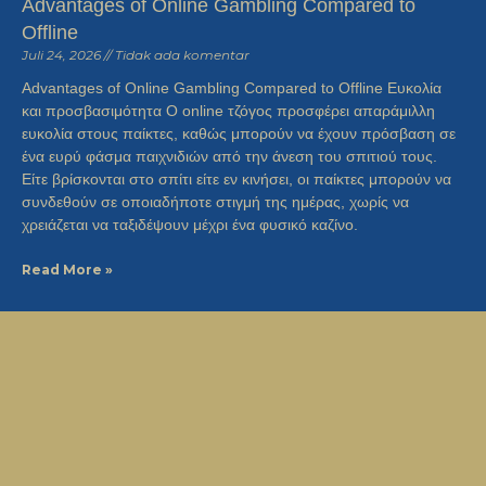
Advantages of Online Gambling Compared to
Offline
Juli 24, 2026
Tidak ada komentar
Advantages of Online Gambling Compared to Offline Ευκολία
και προσβασιμότητα Ο online τζόγος προσφέρει απαράμιλλη
ευκολία στους παίκτες, καθώς μπορούν να έχουν πρόσβαση σε
ένα ευρύ φάσμα παιχνιδιών από την άνεση του σπιτιού τους.
Είτε βρίσκονται στο σπίτι είτε εν κινήσει, οι παίκτες μπορούν να
συνδεθούν σε οποιαδήποτε στιγμή της ημέρας, χωρίς να
χρειάζεται να ταξιδέψουν μέχρι ένα φυσικό καζίνο.
Read More »