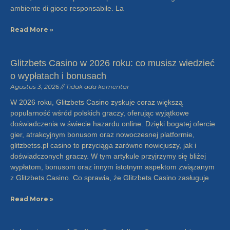
ambiente di gioco responsabile. La
Read More »
Glitzbets Casino w 2026 roku: co musisz wiedzieć
o wypłatach i bonusach
Agustus 3, 2026
Tidak ada komentar
W 2026 roku, Glitzbets Casino zyskuje coraz większą
popularność wśród polskich graczy, oferując wyjątkowe
doświadczenia w świecie hazardu online. Dzięki bogatej ofercie
gier, atrakcyjnym bonusom oraz nowoczesnej platformie,
glitzbetss.pl casino to przyciąga zarówno nowicjuszy, jak i
doświadczonych graczy. W tym artykule przyjrzymy się bliżej
wypłatom, bonusom oraz innym istotnym aspektom związanym
z Glitzbets Casino. Co sprawia, że Glitzbets Casino zasługuje
Read More »