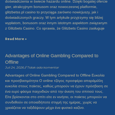
doświadczenia w świecie hazardu online. Dzięki bogatej ofercie
gier, atrakcyjnym bonusom oraz nowoczesnej platformie,
glitzbetss.pl casino to przyciąga zarówno nowicjuszy, jak i
doświadczonych graczy. W tym artykule przyjrzymy się bliżej
wypłatom, bonusom oraz innym istotnym aspektom związanym
z Glitzbets Casino. Co sprawia, że Glitzbets Casino zasługuje
Read More »
Advantages of Online Gambling Compared to
Offline
Juli 24, 2026
Tidak ada komentar
Advantages of Online Gambling Compared to Offline Ευκολία
και προσβασιμότητα Ο online τζόγος προσφέρει απαράμιλλη
ευκολία στους παίκτες, καθώς μπορούν να έχουν πρόσβαση σε
ένα ευρύ φάσμα παιχνιδιών από την άνεση του σπιτιού τους.
Είτε βρίσκονται στο σπίτι είτε εν κινήσει, οι παίκτες μπορούν να
συνδεθούν σε οποιαδήποτε στιγμή της ημέρας, χωρίς να
χρειάζεται να ταξιδέψουν μέχρι ένα φυσικό καζίνο.